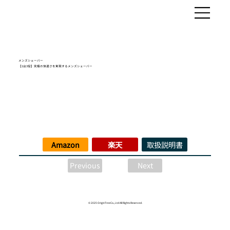
メンズシェーバー
【1台3役】究極の快適さを実現するメンズシェーバー
Amazon
楽天
取扱説明書
Next
Previous
© 2025 OriginTreeCo., Ltd All Rights Reserved.