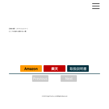
王様の鏡®︎ （アクリルミラー）
どこでも貼れる割れない鏡
Amazon
楽天
取扱説明書
Next
Previous
© 2025 OriginTreeCo., Ltd All Rights Reserved.